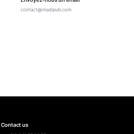
contact@madipub.com
Contact us