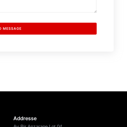
D MESSAGE
Addresse
Av Bir Anzarane Lot 04