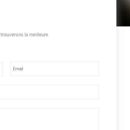
trouverons la meilleure