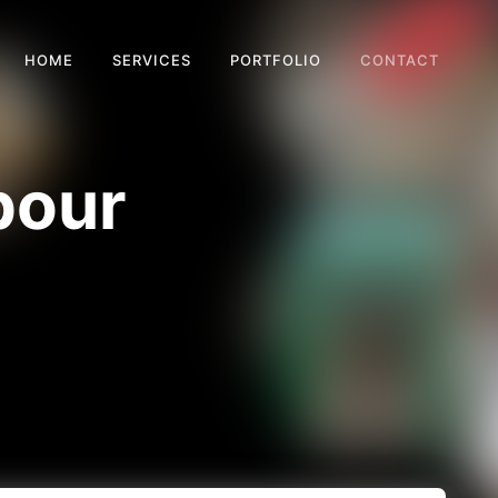
HOME
SERVICES
PORTFOLIO
CONTACT
pour